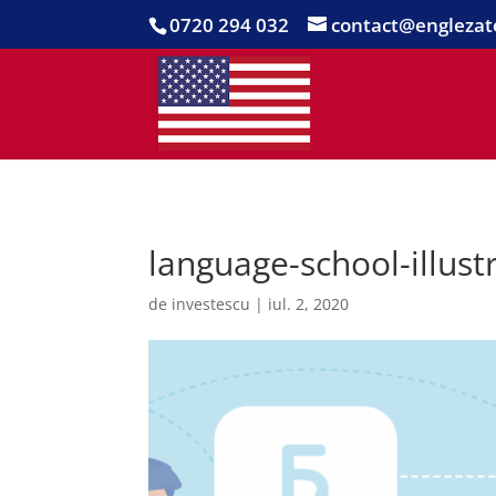
0720 294 032
contact@englezat
language-school-illust
de
investescu
|
iul. 2, 2020