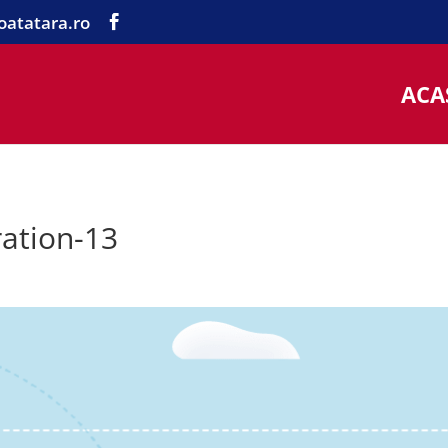
oatatara.ro
ACA
ration-13